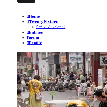
Home
Twenty Sixteen
サンプルページ
Entries
Forum
Profile