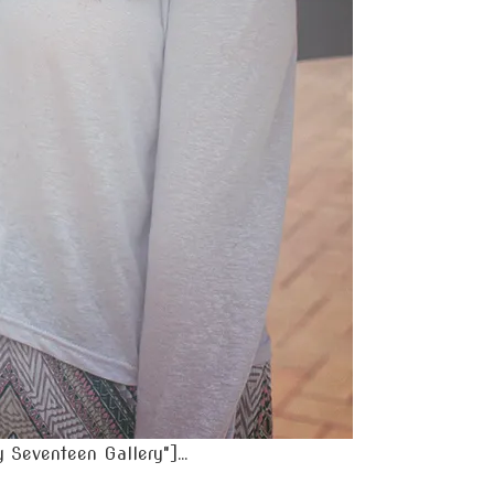
y Seventeen Gallery"]…