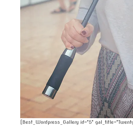
[Best_Wordpress_Gallery id="5" gal_title="Twent