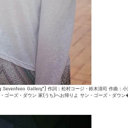
title="Twenty Seventeen Gallery"] 作詞：松村コー
・ゴーズ・ダウン 家(うち)へお帰りよ サン・ゴーズ・ダウン