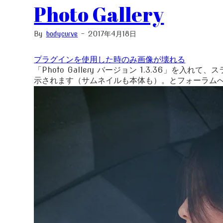
Photo Gallery
By
bodycurve
-
2017年4月18日
プラグインを使用した時のみ画像が壊れる
「Photo Gallery バージョン 1.3.36
示されます（サムネイルも本体も）。とフォーラム