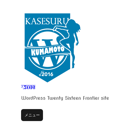
コ
ン
テ
ン
ツ
へ
ス
キ
ッ
プ
√2016
WordPress Twenty Sixteen Frontier site
メニュー