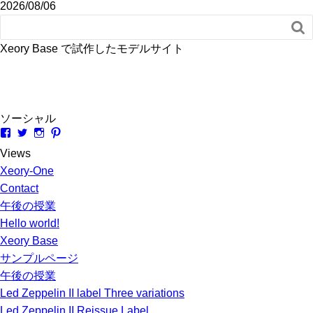
2026/08/06

Xeory Base で試作したモデルサイト
ソーシャル
kobatoradio
amadeusrecord
amadeusrecord
amadeusrecord
さ
さ
さ
さ
Views
ん
ん
ん
ん
の
の
の
の
Xeory-One
プ
プ
プ
プ
Contact
ロ
ロ
ロ
ロ
フ
フ
フ
フ
午後の授業
ィ
ィ
ィ
ィ
ー
ー
ー
ー
Hello world!
ル
ル
ル
ル
Xeory Base
を
を
を
を
Facebook
Twitter
Instagram
Pinterest
サンプルページ
で
で
で
で
午後の授業
表
表
表
表
示
示
示
示
Led Zeppelin II label Three variations
Led Zeppelin II Reissue Label