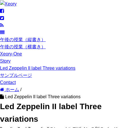
午後の授業（縦書き）
午後の授業（横書き）
Xeory-One
Story
Led Zeppelin II label Three variations
サンプルページ
Contact
ホーム
/
Led Zeppelin II label Three variations
Led Zeppelin II label Three
variations