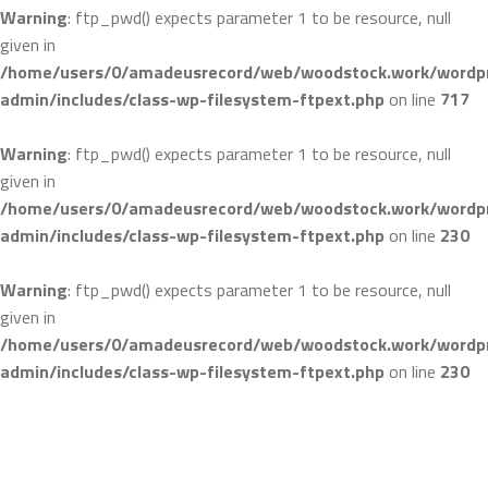
Warning
: ftp_pwd() expects parameter 1 to be resource, null
given in
/home/users/0/amadeusrecord/web/woodstock.work/wordpr
admin/includes/class-wp-filesystem-ftpext.php
on line
717
Warning
: ftp_pwd() expects parameter 1 to be resource, null
given in
/home/users/0/amadeusrecord/web/woodstock.work/wordpr
admin/includes/class-wp-filesystem-ftpext.php
on line
230
Warning
: ftp_pwd() expects parameter 1 to be resource, null
given in
/home/users/0/amadeusrecord/web/woodstock.work/wordpr
admin/includes/class-wp-filesystem-ftpext.php
on line
230
コ
ン
テ
ン