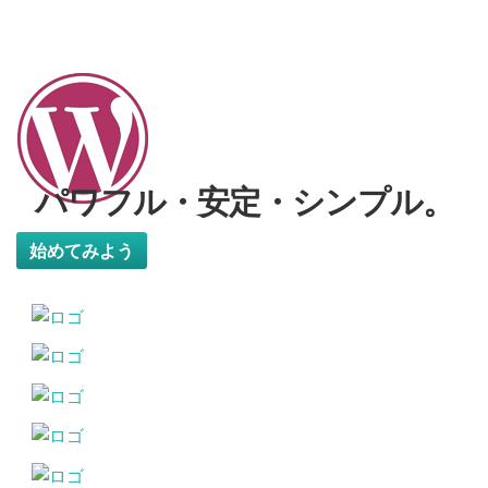
ツ
へ
ス
キ
ッ
プ
パワフル・安定・シンプル。
ヘッダーボタンのラベル:始めてみよう
始めてみよう