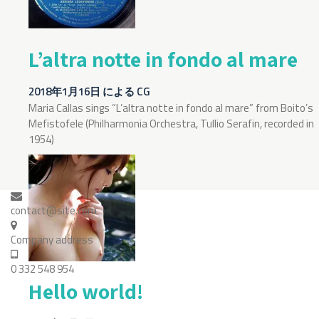
L’altra notte in fondo al mare
2018年1月16日
による
CG
Maria Callas sings “L’altra notte in fondo al mare” from Boito’s
Mefistofele (Philharmonia Orchestra, Tullio Serafin, recorded in
1954)
contact@site.com
Company address
0 332 548 954
Hello world!