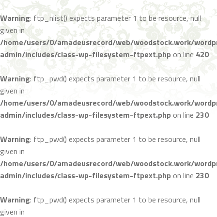
Warning
: ftp_nlist() expects parameter 1 to be resource, null
Reflections
given in
/home/users/0/amadeusrecord/web/woodstock.work/wordpr
Just another WordPress site
admin/includes/class-wp-filesystem-ftpext.php
on line
420
Warning
: ftp_pwd() expects parameter 1 to be resource, null
given in
/home/users/0/amadeusrecord/web/woodstock.work/wordpr
admin/includes/class-wp-filesystem-ftpext.php
on line
230
Warning
: ftp_pwd() expects parameter 1 to be resource, null
given in
/home/users/0/amadeusrecord/web/woodstock.work/wordpr
admin/includes/class-wp-filesystem-ftpext.php
on line
230
Warning
: ftp_pwd() expects parameter 1 to be resource, null
given in