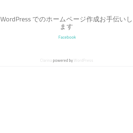
WordPress でのホームページ作成お手伝いし
ます
第
Facebook
2
メ
Clarina
powered by
WordPress
ニ
ュ
ー