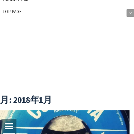
ゲ
TOP PAGE
サ
ブ
ー
メ
ニ
シ
ュ
ブログ
ー
ョ
を
展
ン
開
を
切
月:
2018年1月
り
替