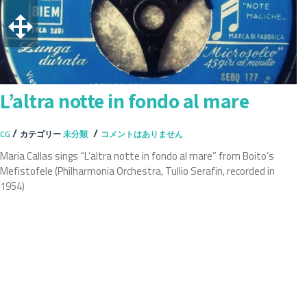
え
L’altra notte in fondo al mare
/
/
CG
カテゴリー
未分類
コメントはありません
Maria Callas sings “L’altra notte in fondo al mare” from Boito’s
Mefistofele (Philharmonia Orchestra, Tullio Serafin, recorded in
1954)