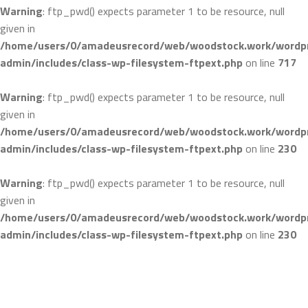
Warning
: ftp_pwd() expects parameter 1 to be resource, null
given in
/home/users/0/amadeusrecord/web/woodstock.work/wordpr
admin/includes/class-wp-filesystem-ftpext.php
on line
717
Warning
: ftp_pwd() expects parameter 1 to be resource, null
given in
/home/users/0/amadeusrecord/web/woodstock.work/wordpr
admin/includes/class-wp-filesystem-ftpext.php
on line
230
Warning
: ftp_pwd() expects parameter 1 to be resource, null
given in
/home/users/0/amadeusrecord/web/woodstock.work/wordpr
admin/includes/class-wp-filesystem-ftpext.php
on line
230
コ
ン
テ
ン