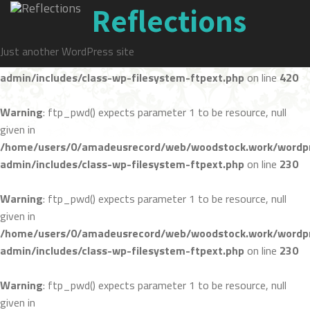
Reflections
Warning
: ftp_nlist() expects parameter 1 to be resource, null
given in
Just another WordPress site
/home/users/0/amadeusrecord/web/woodstock.work/wordpr
admin/includes/class-wp-filesystem-ftpext.php
on line
420
Warning
: ftp_pwd() expects parameter 1 to be resource, null
given in
/home/users/0/amadeusrecord/web/woodstock.work/wordpr
admin/includes/class-wp-filesystem-ftpext.php
on line
230
Warning
: ftp_pwd() expects parameter 1 to be resource, null
given in
/home/users/0/amadeusrecord/web/woodstock.work/wordpr
admin/includes/class-wp-filesystem-ftpext.php
on line
230
Warning
: ftp_pwd() expects parameter 1 to be resource, null
given in