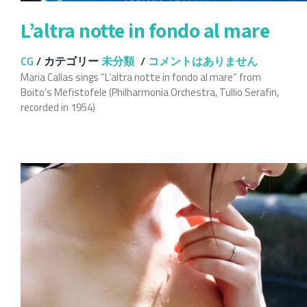
L’altra notte in fondo al mare
CG
/
カテゴリー
未分類
/
コメントはありません
Maria Callas sings “L’altra notte in fondo al mare” from
Boito’s Mefistofele (Philharmonia Orchestra, Tullio Serafin,
recorded in 1954)