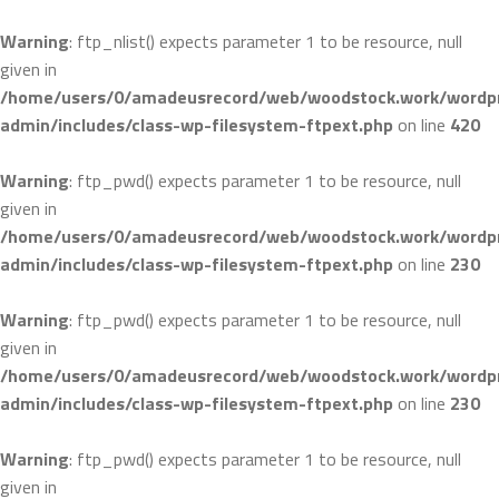
Warning
: ftp_nlist() expects parameter 1 to be resource, null
コ
given in
ン
/home/users/0/amadeusrecord/web/woodstock.work/wordpr
テ
admin/includes/class-wp-filesystem-ftpext.php
on line
420
ン
ツ
Warning
: ftp_pwd() expects parameter 1 to be resource, null
へ
given in
ス
/home/users/0/amadeusrecord/web/woodstock.work/wordpr
キ
admin/includes/class-wp-filesystem-ftpext.php
on line
230
ッ
プ
Warning
: ftp_pwd() expects parameter 1 to be resource, null
given in
/home/users/0/amadeusrecord/web/woodstock.work/wordpr
admin/includes/class-wp-filesystem-ftpext.php
on line
230
Warning
: ftp_pwd() expects parameter 1 to be resource, null
given in