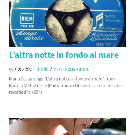
え
L’altra notte in fondo al mare
/
/
CG
カテゴリー
未分類
コメントはありません
Maria Callas sings “L’altra notte in fondo al mare” from
Boito’s Mefistofele (Philharmonia Orchestra, Tullio Serafin,
recorded in 1954)