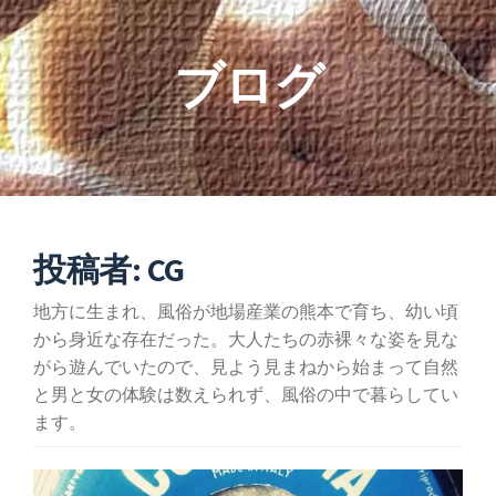
ゲ
ブログ
ー
シ
ョ
ン
投稿者:
CG
を
地方に生まれ、風俗が地場産業の熊本で育ち、幼い頃
から身近な存在だった。大人たちの赤裸々な姿を見な
切
がら遊んでいたので、見よう見まねから始まって自然
と男と女の体験は数えられず、風俗の中で暮らしてい
り
ます。
替