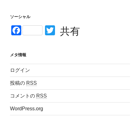
ソーシャル
F
T
共有
a
wi
c
tt
メタ情報
e
er
b
ログイン
o
投稿の
RSS
o
コメントの
RSS
k
WordPress.org