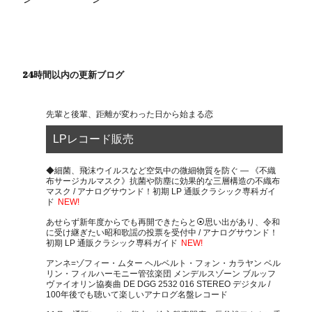
24時間以内の更新ブログ
先輩と後輩、距離が変わった日から始まる恋
LPレコード販売
◆細菌、飛沫ウイルスなど空気中の微細物質を防ぐ ― 《不織
布サージカルマスク》抗菌や防塵に効果的な三層構造の不織布
マスク / アナログサウンド！初期 LP 通販クラシック専科ガイ
ド
NEW!
あせらず新年度からでも再開できたらと⦿思い出があり、令和
に受け継ぎたい昭和歌謡の投票を受付中 / アナログサウンド！
初期 LP 通販クラシック専科ガイド
NEW!
アンネ=ゾフィー・ムター ヘルベルト・フォン・カラヤン ベル
リン・フィルハーモニー管弦楽団 メンデルスゾーン ブルッフ
ヴァイオリン協奏曲 DE DGG 2532 016 STEREO デジタル /
100年後でも聴いて楽しいアナログ名盤レコード