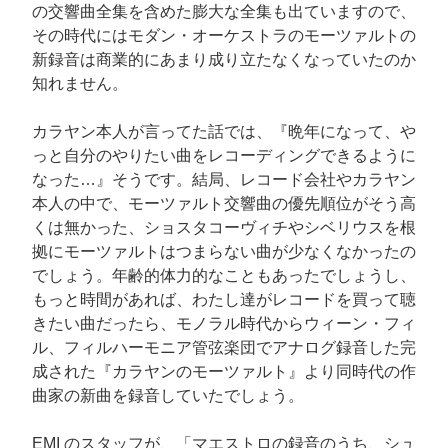
の交響曲全集を含めた膨大な全集も出ていますので、
その時代にはモダン・オーケストラのモーツァルトの
新録音は商業的にあまり成り立たなくなっていたのか
知れません。
カラヤン本人が言ってた話では、『晩年になって、や
っと自分のやりたい曲をレコーディングできるように
なった…』そうです。結局、レコード会社やカラヤン
本人の中で、モーツァルト交響曲の優先順位がそう高
くは無かった、ショスタコーヴィチやシベリウスを根
拠にモーツァルトはつまらない曲が少なくなかったの
でしょう。年齢的体力的なこともあったでしょうし、
もっと時間があれば、わたし達がレコードを買って聴
きたい曲だったら、モノラル時代からウィーン・フィ
ル、フィルハーモニア管弦楽団でアナログ録音した完
成された『カラヤンのモーツァルト』より同時代の作
曲家の新曲を録音していたでしょう。
EMI のスタッフが、「マエストロの録音のうち、シュ