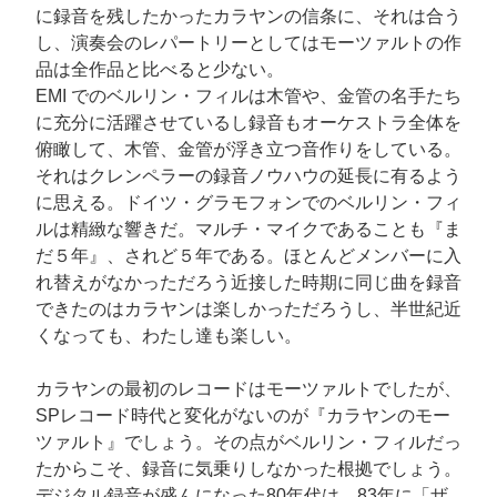
に録音を残したかったカラヤンの信条に、それは合う
し、演奏会のレパートリーとしてはモーツァルトの作
品は全作品と比べると少ない。
EMI でのベルリン・フィルは木管や、金管の名手たち
に充分に活躍させているし録音もオーケストラ全体を
俯瞰して、木管、金管が浮き立つ音作りをしている。
それはクレンペラーの録音ノウハウの延長に有るよう
に思える。ドイツ・グラモフォンでのベルリン・フィ
ルは精緻な響きだ。マルチ・マイクであることも『ま
だ５年』、されど５年である。ほとんどメンバーに入
れ替えがなかっただろう近接した時期に同じ曲を録音
できたのはカラヤンは楽しかっただろうし、半世紀近
くなっても、わたし達も楽しい。
カラヤンの最初のレコードはモーツァルトでしたが、
SPレコード時代と変化がないのが『カラヤンのモー
ツァルト』でしょう。その点がベルリン・フィルだっ
たからこそ、録音に気乗りしなかった根拠でしょう。
デジタル録音が盛んになった80年代は、83年に「ザ