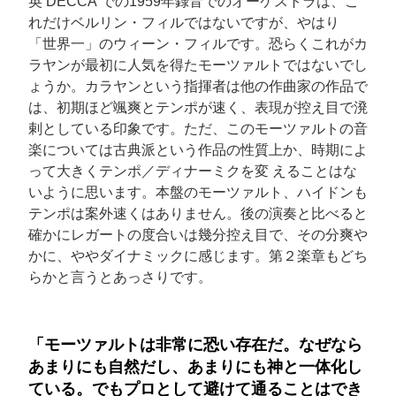
英 DECCA での1959年録音でのオーケストラは、こ
れだけベルリン・フィルではないですが、やはり
「世界一」のウィーン・フィルです。恐らくこれがカ
ラヤンが最初に人気を得たモーツァルトではないでし
ょうか。カラヤンという指揮者は他の作曲家の作品で
は、初期ほど颯爽とテンポが速く、表現が控え目で溌
剌としている印象です。ただ、このモーツァルトの音
楽については古典派という作品の性質上か、時期によ
って大きくテンポ／ディナーミクを変 えることはな
いように思います。本盤のモーツァルト、ハイドンも
テンポは案外速くはありません。後の演奏と比べると
確かにレガートの度合いは幾分控え目で、その分爽や
かに、ややダイナミックに感じます。第２楽章もどち
らかと言うとあっさりです。
「モーツァルトは非常に恐い存在だ。なぜなら
あまりにも自然だし、あまりにも神と一体化し
ている。でもプロとして避けて通ることはでき