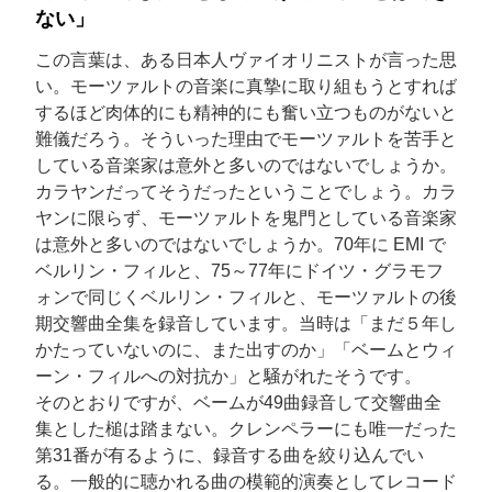
ない」
この言葉は、ある日本人ヴァイオリニストが言った思
い。モーツァルトの音楽に真摯に取り組もうとすれば
するほど肉体的にも精神的にも奮い立つものがないと
難儀だろう。そういった理由でモーツァルトを苦手と
している音楽家は意外と多いのではないでしょうか。
カラヤンだってそうだったということでしょう。カラ
ヤンに限らず、モーツァルトを鬼門としている音楽家
は意外と多いのではないでしょうか。70年に EMI で
ベルリン・フィルと、75～77年にドイツ・グラモフ
ォンで同じくベルリン・フィルと、モーツァルトの後
期交響曲全集を録音しています。当時は「まだ５年し
かたっていないのに、また出すのか」「ベームとウィ
ーン・フィルへの対抗か」と騒がれたそうです。
そのとおりですが、ベームが49曲録音して交響曲全
集とした槌は踏まない。クレンペラーにも唯一だった
第31番が有るように、録音する曲を絞り込んでい
る。一般的に聴かれる曲の模範的演奏としてレコード