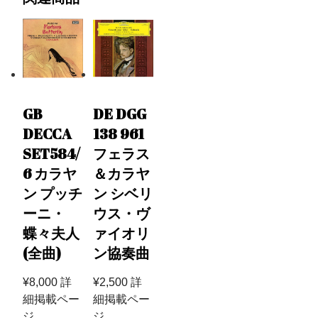
GB
DE DGG
DECCA
138 961
SET584/
フェラス
6 カラヤ
＆カラヤ
ン プッチ
ン シベリ
ーニ・
ウス・ヴ
蝶々夫人
ァイオリ
(全曲)
ン協奏曲
¥
8,000
詳
¥
2,500
詳
細掲載ペー
細掲載ペー
ジ
ジ