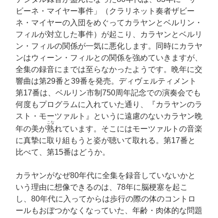
ビーネ・マイヤー事件」（クラリネット奏者ザビー
ネ・マイヤーの入団をめぐってカラヤンとベルリン・
フィルが対立した事件）が起こり、カラヤンとベルリ
ン・フィルの関係が一気に悪化します。同時にカラヤ
ンはウィーン・フィルとの関係を強めていきますが、
全集の録音にまでは至らなかったようです。晩年に交
響曲は第29番と39番を発売。ディヴェルティメント
第17番は、ベルリン市制750周年記念での演奏会でも
何度もプログラムに入れていた通り、『カラヤンのラ
スト・モーツァルト』というに遠慮のないカラヤン晩
こな
年の美が
熟
れています。そこにはモーツァルトの音楽
に真摯に取り組もうと姿が聴いて取れる。第17番と
比べて、第15番はどうか。
カラヤンがなぜ80年代に全集を録音していないかと
いう理由に想像できるのは、78年に脳梗塞を起こ
し、80年代に入ってからは歩行の際の体のコントロ
ールもおぼつかなくなっていた、年齢・肉体的な問題