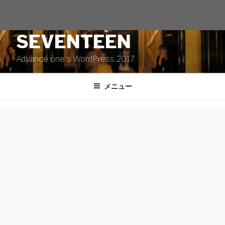
コ
TWENTY
ン
テ
SEVENTEEN
ン
ツ
Advance one's WordPress 2017
へ
ス
メニュー
キ
ッ
プ