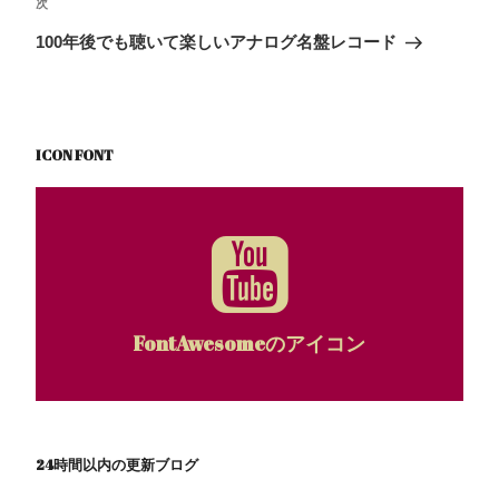
次
次
ゲ
稿
k
の
100年後でも聴いて楽しいアナログ名盤レコード
ー
投
シ
稿
ョ
ン
ICON FONT
FontAwesomeのアイコン
24時間以内の更新ブログ