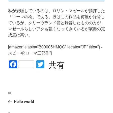
私が愛聴しているのは、ロリン・マゼールが指揮した
「ローマの松」である。彼はこの作品を何度か録音し
ているが、クリーヴランド管と録音したものの方が、
マゼールらしいアクも強くなってきているが演奏の完
成度は高い。
[amazonjs asin=”B00005HMQG” locale=”JP” title=”レ
スピーギ:ローマ三部作”]
F
T
共有
a
wi
c
tt
e
er
投
過
前
b
稿
去
Hello world
ナ
o
の
ビ
o
投