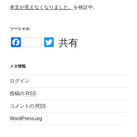
本文が見えなくなりました。
を検証中。
ソーシャル
F
T
共有
a
wi
c
tt
メタ情報
e
er
b
ログイン
o
投稿の
RSS
o
コメントの
RSS
k
WordPress.org