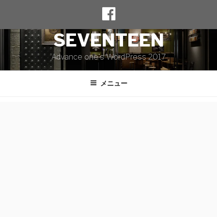
コ
TWENTY
ン
テ
SEVENTEEN
ン
ツ
Advance one's WordPress 2017
へ
ス
メニュー
キ
ッ
プ